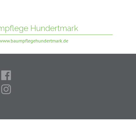
mpflege Hundertmark
//www.baumpflegehundertmark.de