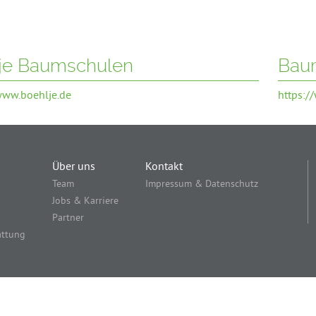
je Baumschulen
Bau
www.boehlje.de
https:
Über uns
Kontakt
Team
Impressum & Datenschutz
Jobs & Karriere
Partner
attung