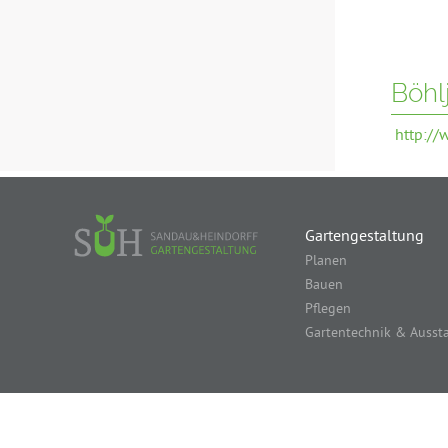
Böhl
http://
Gartengestaltung
Planen
Bauen
Pflegen
Gartentechnik & Ausst