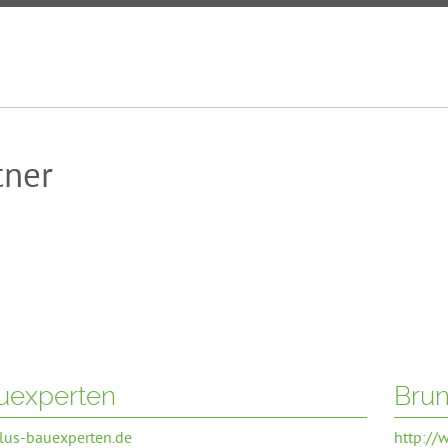
tner
uexperten
Brun
us-bauexperten.de
http://